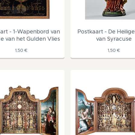
art - 1-Wapenbord van
Postkaart - De Heilige
e van het Gulden Vlies
van Syracuse
1,50
€
1,50
€