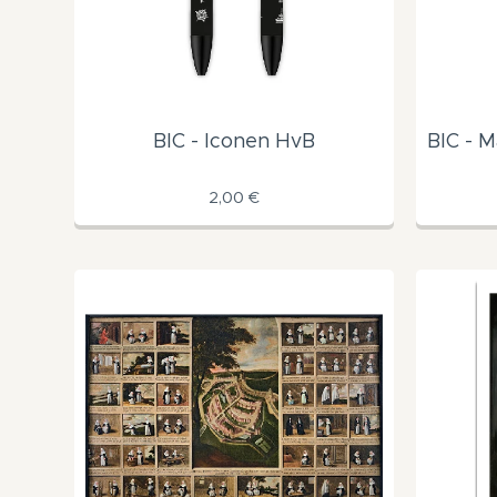
BIC - Iconen HvB
BIC - M
2,00
€