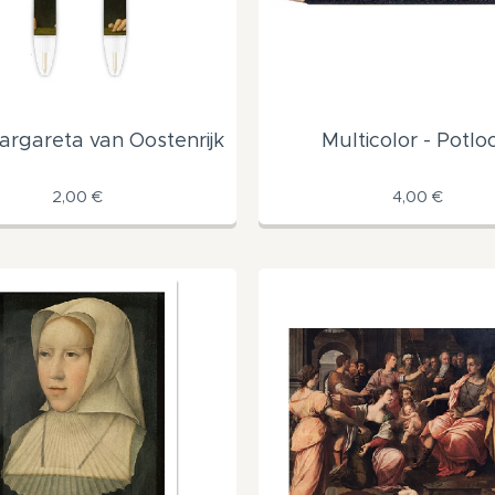
argareta van Oostenrijk
Multicolor - Potlo
2,00
€
4,00
€