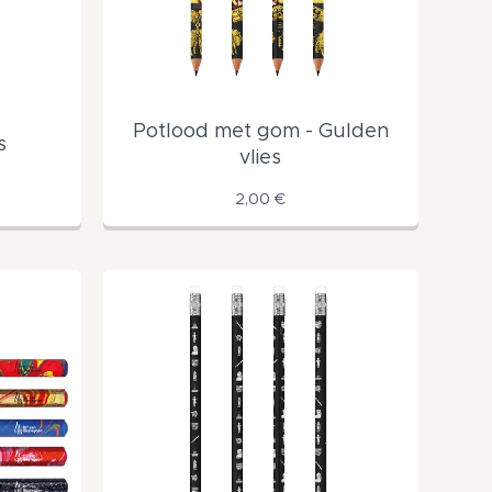
Potlood met gom - Gulden
s
vlies
2,00
€