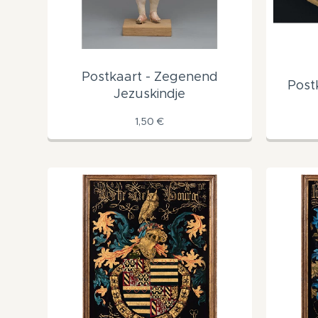
Postkaart - Zegenend
Post
Jezuskindje
1,50
€