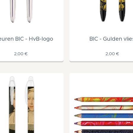
euren BIC - HvB-logo
BIC - Gulden vlie
2,00
€
2,00
€