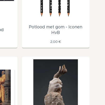
Potlood met gom - Iconen
od
HvB
2,00
€