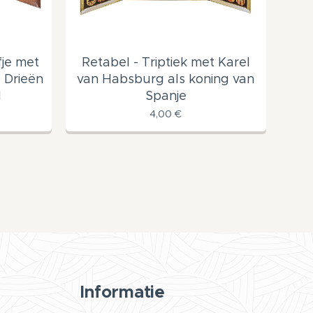
fje met
Retabel - Triptiek met Karel
 Drieën
van Habsburg als koning van
d
Spanje
4,00
€
Informatie