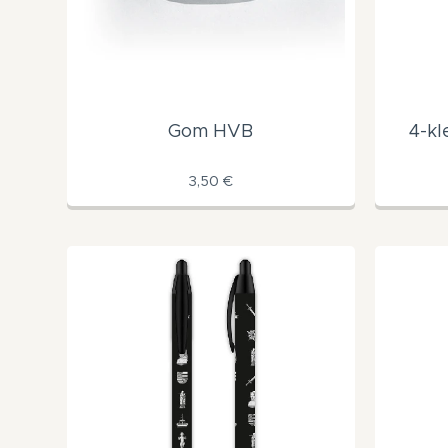
Gom HVB
4-kl
3,50
€