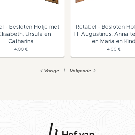
l - Besloten Hofje met
Retabel - Besloten Ho
Elisabeth, Ursula en
H. Augustinus, Anna te
Catharina
en Maria en Kin
4,00
€
4,00
€
Vorige
Volgende