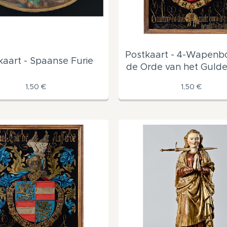
Postkaart - 4-Wapenb
kaart - Spaanse Furie
de Orde van het Gulde
1,50
€
1,50
€