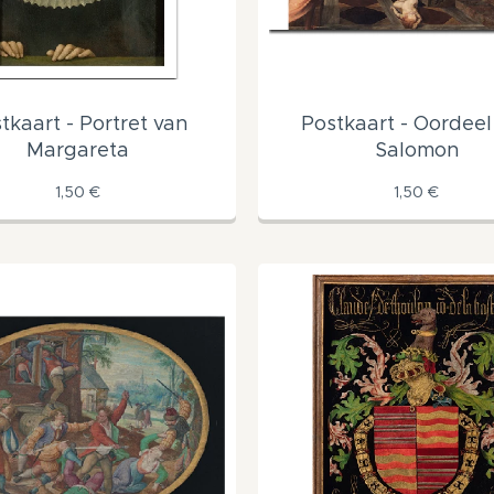
tkaart - Portret van
Postkaart - Oordeel
Margareta
Salomon
1,50
€
1,50
€