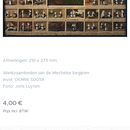
Afmetingen: 210 x 275 mm
Werkzaamheden van de Mechelse begijnen
Inv.nr. OCMW S0059
Foto: Joris Luyten
4,00
€
Prijs Incl. BTW