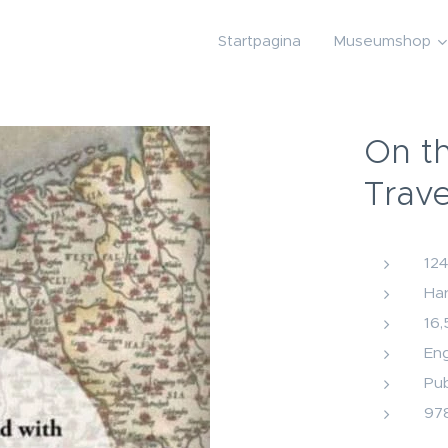
Startpagina
Museumshop
On th
Trave
124
Ha
16,
Eng
Pub
97