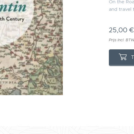
On the Roa
and travel 
25,00
€
Prijs Incl. BT
T