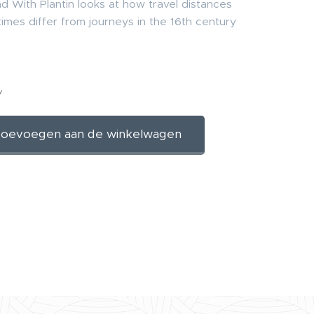
d With Plantin looks at how travel distances
times differ from journeys in the 16th century
W
oevoegen aan de winkelwagen