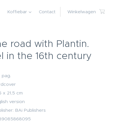
Koffiebar
Contact
Winkelwagen
e road with Plantin.
l in the 16th century
 pag.
rdcover
5 x 21,5 cm
lish version
lisher: BAi Publishers
89085868095