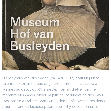
Hiëronymus van Busleyden (ca. 1470-1517) était un juriste
talentueux et ambitieux originaire d'Arlon, qui s'installa à
Malines au début du XVIe siècle. Il venait d'être nommé
membre du Grand Conseil, la plus haute juridiction des Pays-
Bas, basée à Malines. Van Busleyden fit rénover sa résidence
pour en faire un luxueux palais urbain. Il y collectionnait des