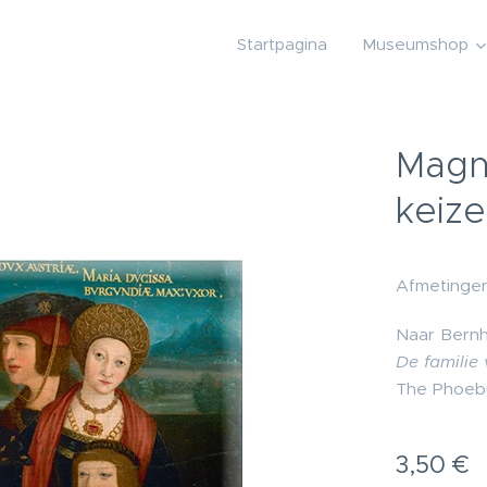
Startpagina
Museumshop
Magne
keize
Afmetingen
Naar Bernh
De familie 
The Phoeb
3,50
€