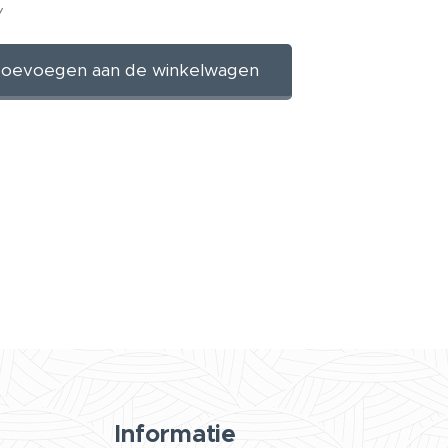
W
oevoegen aan de winkelwagen
Informatie