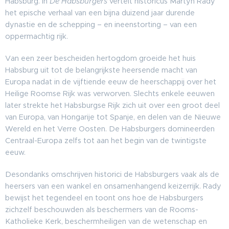
Habsburg. In
De Habsburgers
vertelt historicus Martyn Rady
het epische verhaal van een bijna duizend jaar durende
dynastie en de schepping – en ineenstorting – van een
oppermachtig rijk.
Van een zeer bescheiden hertogdom groeide het huis
Habsburg uit tot de belangrijkste heersende macht van
Europa nadat in de vijftiende eeuw de heerschappij over het
Heilige Roomse Rijk was verworven. Slechts enkele eeuwen
later strekte het Habsburgse Rijk zich uit over een groot deel
van Europa, van Hongarije tot Spanje, en delen van de Nieuwe
Wereld en het Verre Oosten. De Habsburgers domineerden
Centraal-Europa zelfs tot aan het begin van de twintigste
eeuw.
Desondanks omschrijven historici de Habsburgers vaak als de
heersers van een wankel en onsamenhangend keizerrijk. Rady
bewijst het tegendeel en toont ons hoe de Habsburgers
zichzelf beschouwden als beschermers van de Rooms-
Katholieke Kerk, beschermheiligen van de wetenschap en