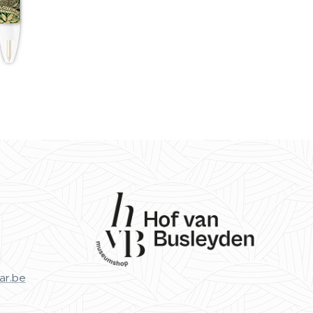
ar.be