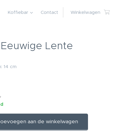
Koffiebar
Contact
Winkelwagen
- Eeuwige Lente
: 14 cm
W
ad
oevoegen aan de winkelwagen