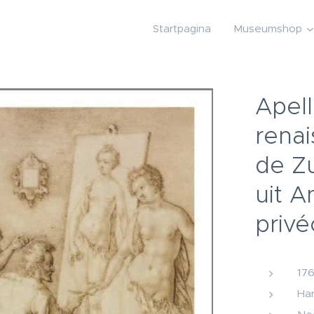
Startpagina
Museumshop
Apell
renai
de Z
uit 
privé
176
Ha