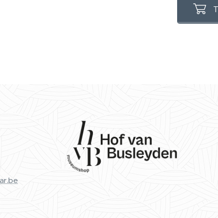
T
ar.be