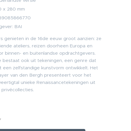
derlandse versie
0 x 280 mm
89085866770
gever: BAI
s genieten in de 16de eeuw groot aanzien: ze
eiende ateliers, reizen doorheen Europa en
r binnen- en buitenlandse opdrachtgevers.
 bestaat ook uit tekeningen, een genre dat
t een zelfstandige kunstvorm ontwikkelt. Het
yer van den Bergh presenteert voor het
veertigtal unieke Renaissancetekeningen uit
privécollecties.
W