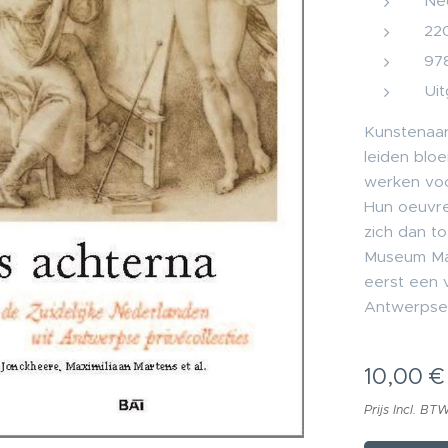
Ne
22
97
Uit
Kunstenaar
leiden blo
werken voo
Hun oeuvre
zich dan to
Museum Ma
eerst een 
Antwerpse 
10,00
€
Prijs Incl. BT